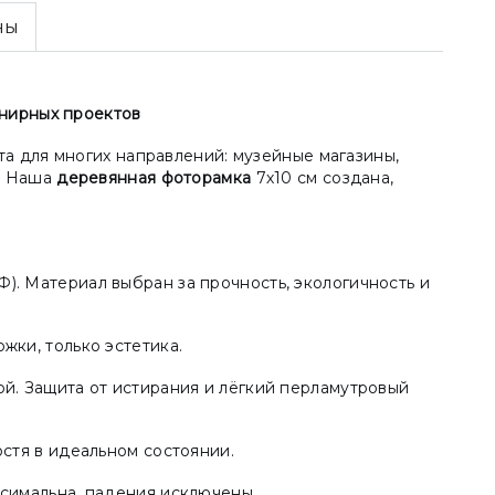
ны
енирных проектов
а для многих направлений: музейные магазины,
ы. Наша
деревянная фоторамка
7х10 см создана,
. Материал выбран за прочность, экологичность и
жки, только эстетика.
й. Защита от истирания и лёгкий перламутровый
стя в идеальном состоянии.
симальна, падения исключены.