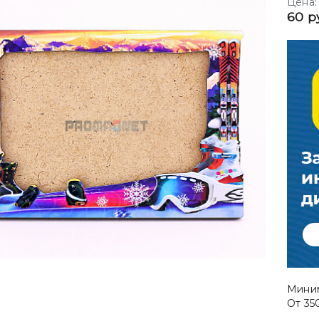
Цена:
60 р
Миним
От 35