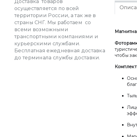
Доставка товаров
Описа
осуществляется по всей
территории России, а так же в
страны СНГ. Мы работаем со
всеми возможными
Магнитна
транспортными компаниями и
Фоторамк
курьерскими службами.
туристич
Бесплатная ежедневная доставка
чтобы зак
до терминала службы доставки.
Комплект
Осно
бла
Тыль
Лице
эфф
Внут
Магн