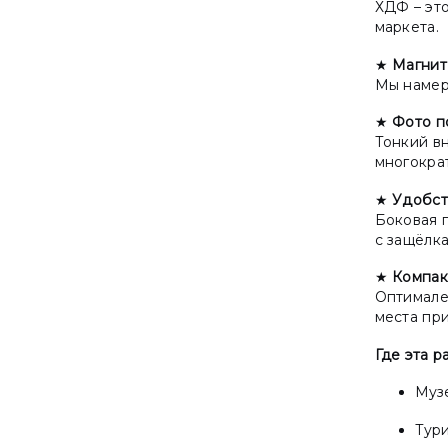
ХДФ – это
маркета.
★
Магнит
Мы намер
★
Фото п
Тонкий в
многокра
★
Удобст
Боковая 
с защёлка
★
Компак
Оптимале
места при
Где эта р
Муз
Тур