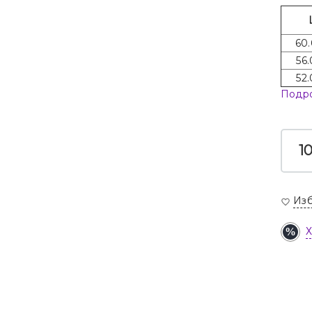
60.
56.
52.
Подр
Из