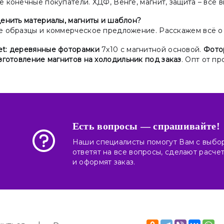
 конечные покупатели. ХДФ, Венге, магнит, защита – всё 
ценить материалы, магниты и шаблон?
е образцы и коммерческое предложение. Расскажем всё о 
t:
деревянные фоторамки
7х10 с магнитной основой.
Фото
зготовление магнитов на холодильник под заказ
. Опт от п
Есть вопросы — спрашивайте!
Наши специалисты помогут Вам с выбо
ответят на все вопросы, сделают расче
и оформят заказ.