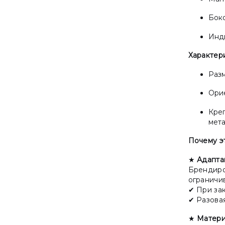
Боко
Инди
Характер
Разм
Орие
Креп
мета
Почему э
★
Адапта
Брендиро
ограничи
✔ При зак
✔ Разовая
★
Матери