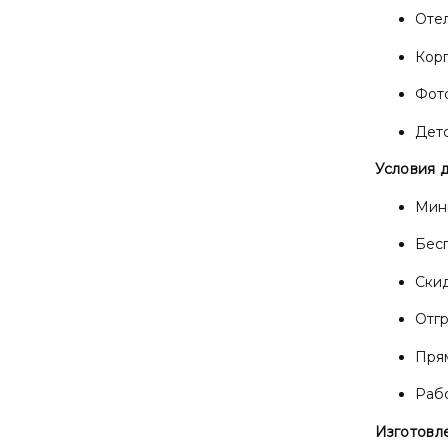
Отел
Кор
Фото
Детс
Условия д
Мини
Бесп
Скид
Отгр
Прям
Раб
Изготовл