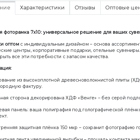
ние
Характеристики
Отзывы
Оптовые це
я фоторамка 7х10: универсальное решение для ваших сув
и оптом
с индивидуальным дизайном – основа ассортимент
еские центры, корпоративные подарки, отельные сувенир
рыть все эти потребности с запасом качества.
ация:
вание из высокоплотной древесноволокнистой плиты (ХДФ)
городную фактуру.
ная сторона декорирована ХДФ «Венге» – без серой подло
вая панель: ваша полиграфия под голографической плёнко
ект.
ренняя защитная плёнка 150 мкр – сохранит фотографию го
итная лента увеличенной вырубки – площадь контакта мак