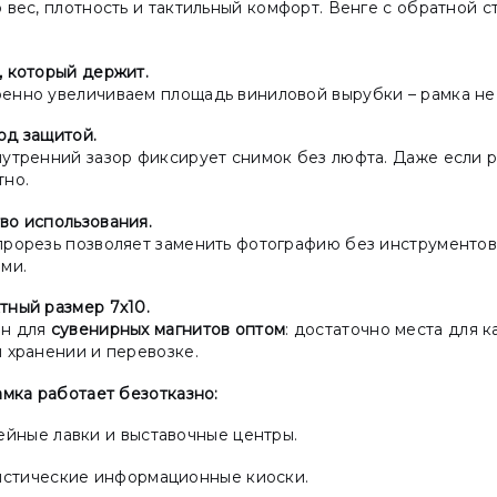
 вес, плотность и тактильный комфорт. Венге с обратной ст
, который держит.
енно увеличиваем площадь виниловой вырубки – рамка не
од защитой.
нутренний зазор фиксирует снимок без люфта. Даже если р
тно.
во использования.
прорезь позволяет заменить фотографию без инструментов
ми.
тный размер 7х10.
н для
сувенирных магнитов оптом
: достаточно места для к
 хранении и перевозке.
амка работает безотказно:
ейные лавки и выставочные центры.
истические информационные киоски.