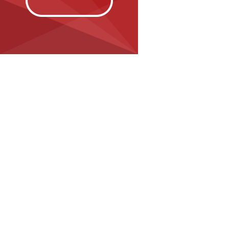
Контакты
8 (800) 222 32 48
Офис продаж: г. Краснодар,
ул. 2-я Пятилетка, 23/2
Ирина Курачева
promagnet.pro@yandex.ru
+7 (918) 099-77-37
Богдан Домашенко
magnet.11.pro@bk.ru