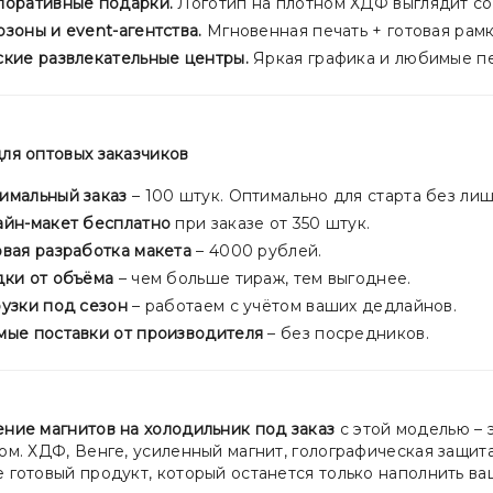
поративные подарки.
Логотип на плотном ХДФ выглядит со
зоны и event-агентства.
Мгновенная печать + готовая рамк
кие развлекательные центры.
Яркая графика и любимые п
для оптовых заказчиков
имальный заказ
– 100 штук. Оптимально для старта без лиш
айн-макет бесплатно
при заказе от 350 штук.
вая разработка макета
– 4000 рублей.
дки от объёма
– чем больше тираж, тем выгоднее.
узки под сезон
– работаем с учётом ваших дедлайнов.
мые поставки от производителя
– без посредников.
ение магнитов на холодильник под заказ
с этой моделью – 
ом. ХДФ, Венге, усиленный магнит, голографическая защита
е готовый продукт, который останется только наполнить в