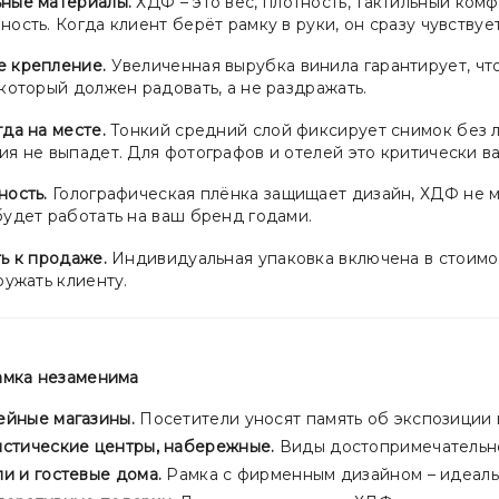
ные материалы.
ХДФ – это вес, плотность, тактильный комф
ость. Когда клиент берёт рамку в руки, он сразу чувству
 крепление.
Увеличенная вырубка винила гарантирует, что 
который должен радовать, а не раздражать.
да на месте.
Тонкий средний слой фиксирует снимок без лю
я не выпадет. Для фотографов и отелей это критически ва
ность.
Голографическая плёнка защищает дизайн, ХДФ не ме
будет работать на ваш бренд годами.
ь к продаже.
Индивидуальная упаковка включена в стоимос
ружать клиенту.
рамка незаменима
ейные магазины.
Посетители уносят память об экспозиции 
истические центры, набережные.
Виды достопримечательно
и и гостевые дома.
Рамка с фирменным дизайном – идеаль