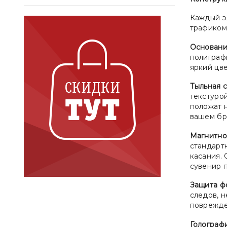
Каждый э
трафиком:
Основани
полиграфи
яркий цв
Тыльная с
текстуро
положат н
вашем бр
Магнитно
стандарт
касания.
сувенир 
Защита ф
следов, н
поврежден
Голограф