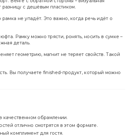
орт. Венге с обратной стороны – визуальная
ет разницу с дешёвым пластиком.
рамка не упадёт. Это важно, когда речь идёт о
фта. Рамку можно трясти, ронять, носить в сумке –
жная деталь.
няет геометрию, магнит не теряет свойств. Такой
ть. Вы получаете finished-продукт, который можно
в качественном обрамлении.
стей отлично смотрятся в этом формате.
ный комплимент для гостя.