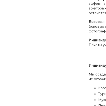
эффект: 
во-вторых
останетс
Боковая 
боковую 
фотографи
Индивиду
Пакеты уж
Индивиду
Мы созд
не огран
Кор
Тур
Муз
Праз