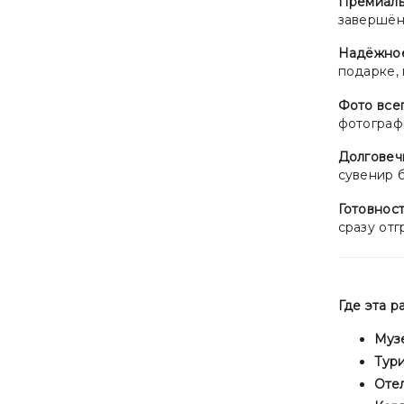
Премиаль
завершённ
Надёжное
подарке, 
Фото всег
фотографи
Долговеч
сувенир 
Готовност
сразу отг
Где эта 
Муз
Тур
Отел