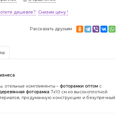
Хотите дешевле?
Снизим цену !
Рассказать друзьям
ны
бизнеса
ы, отельные комплименты –
фоторамки оптом
с
деревянная фоторамка
7х10 см из высокоплотной
материалов, продуманную конструкцию и безупречный