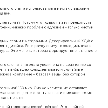
ального опыта использования в местах с высоким
щадки.
ая плита? Потому что только на эту поверхность
ени, никаких проблем с адгезией – только чистый,
дник серым и невзрачным. Декорированный ХДФ с
нт дизайна. Если рамку снимут с холодильника и
курса. Это мелочь, которая формирует впечатление о
ого слоя значительно увеличена по сравнению со
ует на вибрацию холодильника или случайные
ёжное крепление – базовая вещь, без которой
олщиной 150 мкр. Она не клеится, не оставляет
ка и защищает его от пыли, влаги и механических
 день печати.
тной голографической плёнкой. Это двойной