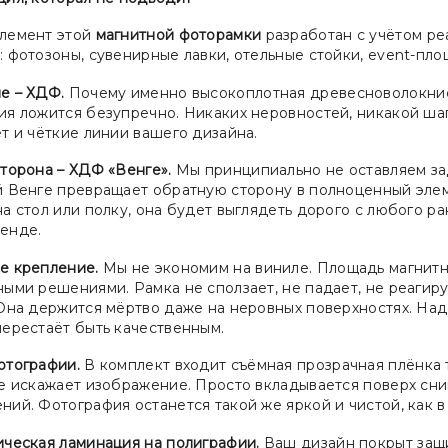
лемент этой
магнитной фоторамки
разработан с учётом ре
 фотозоны, сувенирные лавки, отельные стойки, event-пло
е – ХДФ.
Почему именно высокоплотная древесноволокнист
я ложится безупречно. Никаких неровностей, никакой шагр
ет и чёткие линии вашего дизайна.
торона – ХДФ «Венге».
Мы принципиально не оставляем за
й Венге превращает обратную сторону в полноценный элеме
а стол или полку, она будет выглядеть дорого с любого ра
енде.
е крепление.
Мы не экономим на виниле. Площадь магнитн
ными решениями. Рамка не сползает, не падает, не реагир
 Она держится мёртво даже на неровных поверхностях. Над
перестаёт быть качественным.
отографии.
В комплект входит съёмная прозрачная плёнка т
е искажает изображение. Просто вкладывается поверх сним
ий. Фотография останется такой же яркой и чистой, как в
ическая ламинация на полиграфии.
Ваш дизайн покрыт защи