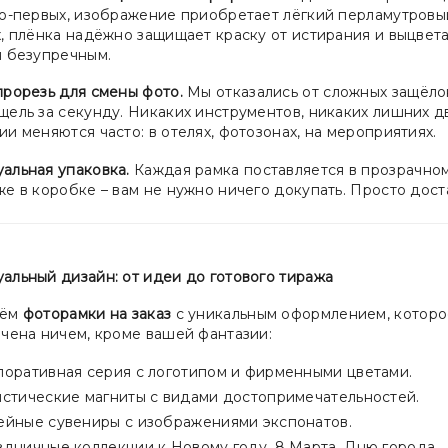
во-первых, изображение приобретает лёгкий перламутровый
, плёнка надёжно защищает краску от истирания и выцвета
я безупречным.
прорезь для смены фото.
Мы отказались от сложных защёлок
щель за секунду. Никаких инструментов, никаких лишних д
и меняются часто: в отелях, фотозонах, на мероприятиях.
альная упаковка.
Каждая рамка поставляется в прозрачном
е в коробке – вам не нужно ничего докупать. Просто доста
альный дизайн: от идеи до готового тиража
аём
фоторамки на заказ
с уникальным оформлением, которо
ичена ничем, кроме вашей фантазии:
поративная серия с логотипом и фирменными цветами.
истические магниты с видами достопримечательностей.
ейные сувениры с изображениями экспонатов.
дничные коллекции к Новому году, 8 Марта, Дню города.