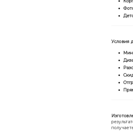
Кор
Фото
Детс
Условия 
Мин
Диз
Разо
Ски
Отгр
Пря
Изготовл
результат
получает