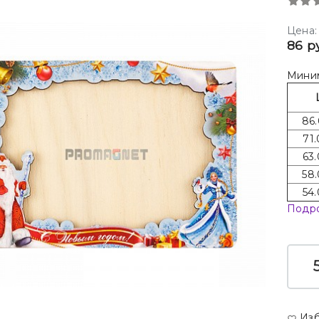
Цена:
86 р
Миним
86.
71.
63.
58.
54.
Подр
Из