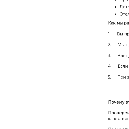
Детс
Оте
Как мы р
1. Вы пр
2. Мы пр
3. Ваш д
4. Если 
5. При за
Почему э
Проверен
качествен