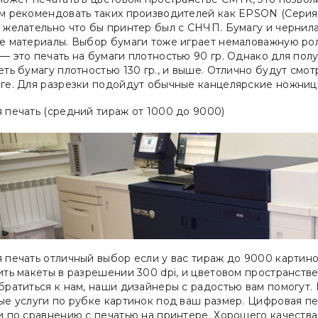
м рекомендовать таких производителей как EPSON (Серия 
 желательно что бы принтер был с СНЧП. Бумагу и чернила
е материалы. Выбор бумаги тоже играет немаловажную ро
 это печать на бумаги плотностью 90 гр. Однако для пол
ть бумагу плотностью 130 гр., и выше. Отлично будут смот
ге. Для разрезки подойдут обычные канцелярские ножницы
 печать (средний тираж от 1000 до 9000)
печать отличный выбор если у вас тираж до 9000 картинок
ть макеты в разрешении 300 dpi, и цветовом пространстве
братиться к нам, наши дизайнеры с радостью вам помогут
ые услуги по рубке картинок под ваш размер. Цифровая пе
и по сравнению с печатью на принтере. Хорошего качеств