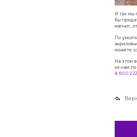
И так мы 
бы прида
магнит, о
По умолч
акриловые
можете о
На этом в
их нам п
8 800 222
Верн