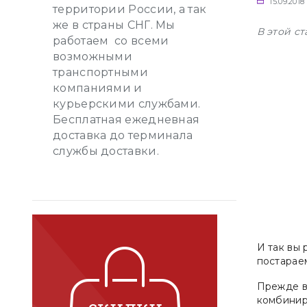
15.09.2018
территории России, а так
же в страны СНГ. Мы
В этой с
работаем со всеми
возможными
транспортными
компаниями и
курьерскими службами.
Бесплатная ежедневная
доставка до терминала
службы доставки.
И так вы 
постараем
Прежде в
комбинир