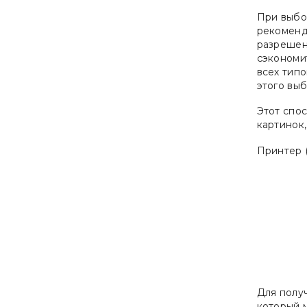
При выбо
рекоменд
разрешен
сэкономи
всех тип
этого выб
Этот спо
картинок,
Принтер 
Для полу
который 