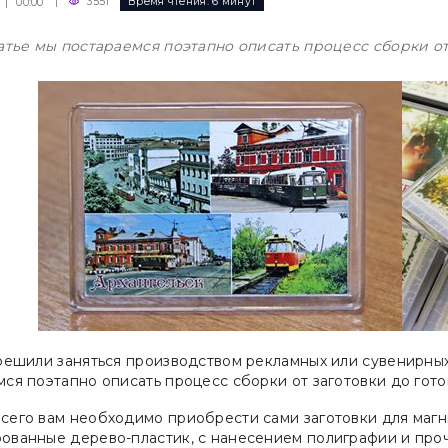
|
3551
Время чтения:
6 минут
 | 00:00
татье мы постараемся поэтапно описать процесс сборки от
решили заняться производством рекламных или сувенирных 
ся поэтапно описать процесс сборки от заготовки до гото
сего вам необходимо приобрести сами заготовки для магни
ованные дерево-пластик, с нанесением полиграфии и про