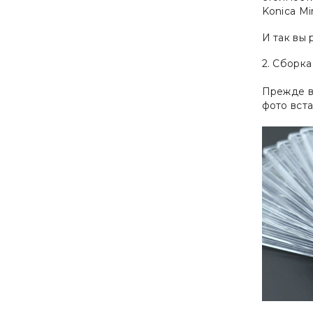
Konica Min
И так вы
2. Сборка
Прежде вс
фото вста