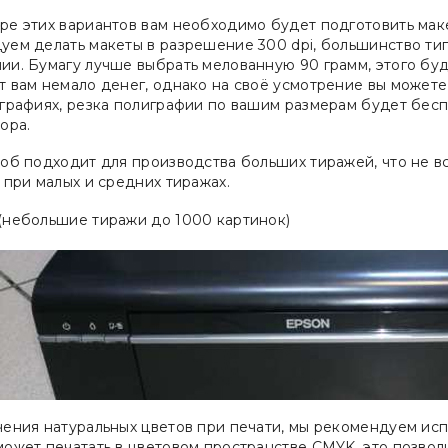
ре этих вариантов вам необходимо будет подготовить мак
уем делать макеты в разрешение 300 dpi, большинство ти
ии. Бумагу лучше выбрать мелованную 90 грамм, этого буд
т вам немало денег, однако на своё усмотрение вы можете
ографиях, резка полиграфии по вашим размерам будет бесп
ора.
соб подходит для производства больших тиражей, что не 
 при малых и средних тиражах.
(небольшие тиражи до 1000 картинок)
чения натуральных цветов при печати, мы рекомендуем ис
может печатать в цветовом пространстве CMYK, это позвол