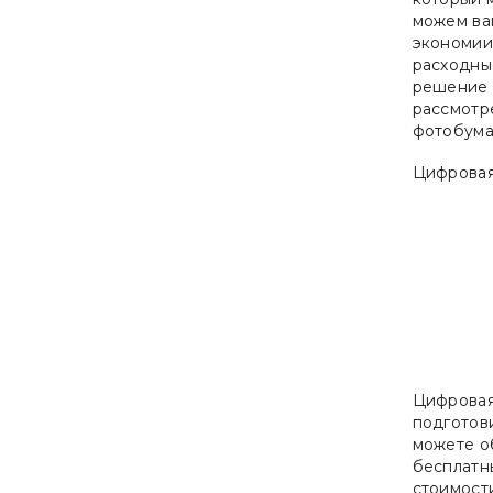
можем ва
экономии
расходны
решение —
рассмотре
фотобума
Цифровая
Цифровая 
подготови
можете о
бесплатн
стоимост