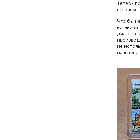
Теперь п
стеклом,
Что бы не
вставили 
диагонали
производи
не исполь
пальцев.